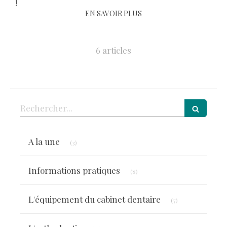
!
EN SAVOIR PLUS
6 articles
Rechercher
Articles Count
A la une
(3)
Articles Count
Informations pratiques
(8)
Articles Count
L'équipement du cabinet dentaire
(7)
Articles Count