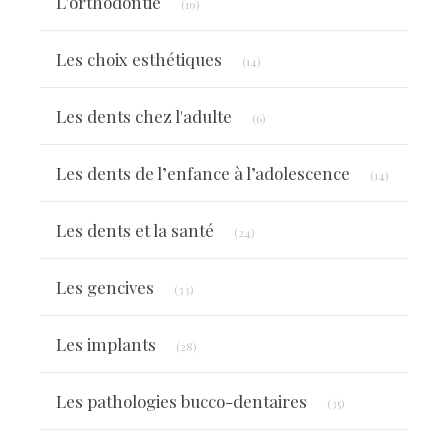
L'orthodontie
(19)
Articles Count
Les choix esthétiques
(14)
Articles Count
Les dents chez l'adulte
(6)
Articles C
Les dents de l’enfance à l’adolescence
(14)
Articles Count
Les dents et la santé
(24)
Articles Count
Les gencives
(33)
Articles Count
Les implants
(28)
Articles Count
Les pathologies bucco-dentaires
(35)
Articles Count